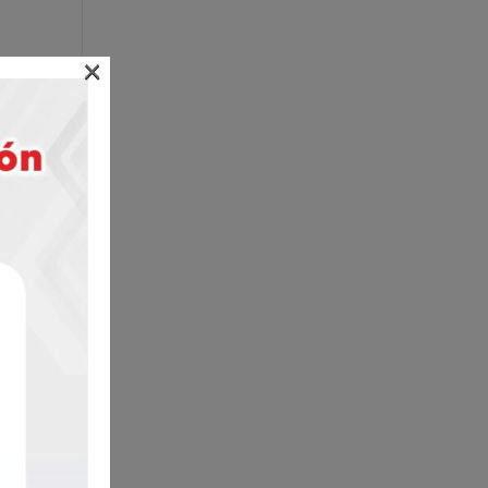
×
ste
bre.