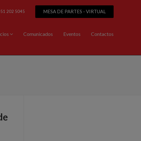
MESA DE PARTES - VIRTUAL
+51 202 5045
icios
Comunicados
Eventos
Contactos
de