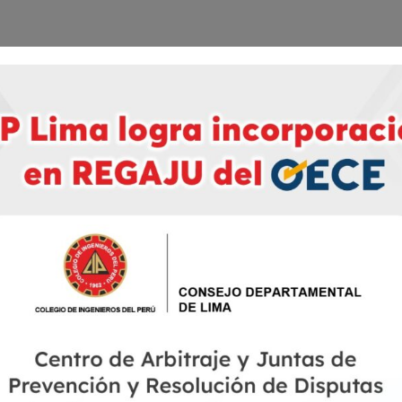
ión de Disputas del CIP-CDLima organiza e
 CIP Alexis Rodríguez Cabanillas. Ingreso li
e Disputas del CIP CDLima
MITADA
istentes de manera presencial.