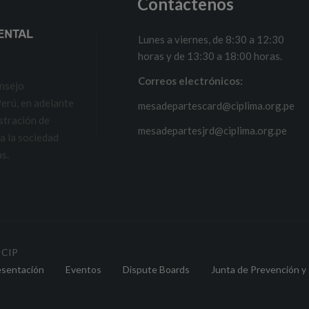
Contáctenos
Lunes a viernes, de 8:30 a 12:30
horas y de 13:30 a 18:00 horas.
Correos electrónicos:
onsejo
erú, en adelante
mesadepartescard@ciplima.org.pe
stración de
mesadepartesjrd@ciplima.org.pe
 a la sociedad
as.
 CIP
esentación
Eventos
Dispute Boards
Junta de Prevención y