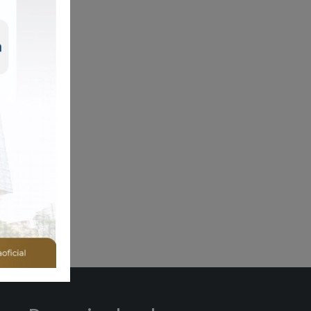
OGLE+,
 tres
Next
0 p.m.