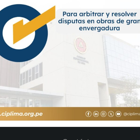
SHARE:
FACEBOOK,
TWITTER,
GO
ción de las Brechas de Infraestructura llegó a su fin después de
vención y matriz de seguimiento» /Jueves 12 de septiembre – 7:0