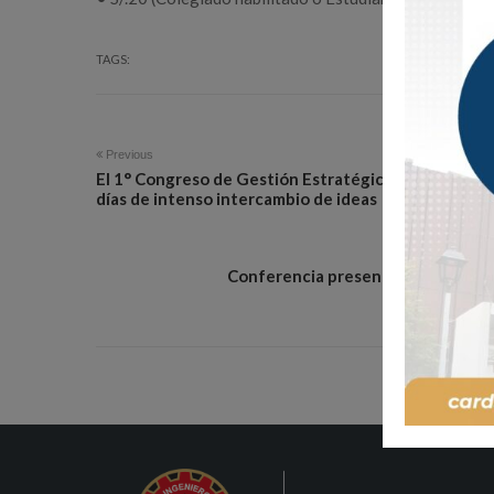
TAGS:
Previous
El 1° Congreso de Gestión Estratégica para la Mitiga
días de intenso intercambio de ideas
Conferencia presencial «JPRD: Pre