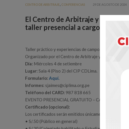
,
CENTRO DE ARBITRAJE
CONFERENCIAS
29 DE AGOSTO DE 2024
El Centro de Arbitraje y Resoluc
taller presencial a cargo del Ing.
Taller práctico y experiencias de campo
Organizado por el Centro de Arbitraje y Resolución d
Día:
Miércoles 4 de setiembre
Lugar:
Sala 4 (Piso 2) del CIP CDLima.
Formulario:
Aquí.
Informes:
sjaimes@ciplima.org.pe
Teléfono del CARD:
987 818 665
EVENTO PRESENCIAL GRATUITO – CAPACIDAD LI
Certificado (opcional):
Los certificados serán emitidos únicamente para los as
• S/.50 (Público en general)
• S/.20 (Colegiado habilitado o Estudiante)