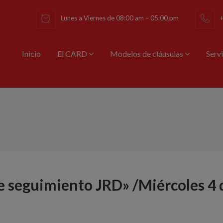
Lunes a Viernes de 08:00 am – 05:00 pm
Inicio
El CARD
Modelos de cláusulas
Serv
de seguimiento JRD» /Miércoles 4 