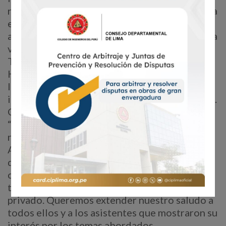
realización de propuestas. Él también tuvo una
exposición a su cargo, titulada “Situación
actual y cierre de brechas en la infraestructura
vial”.
También expusieron el Ing. CIP Luis
Hernández Ibáñez, presidente del CARD, con
la ponencia “Cierre de brechas de
infraestructura y gestión contractual”; y el Ing.
CIP Alexis Rodríguez, con la exposición
“Gestión estratégica de infraestructura
nacional”.
A lo largo de estos tres días, hubo un total de
doce exposiciones, cada una de las cuales fue
complementada por panelistas expertos en el
tema, provenientes de los sectores público y
privado. Queremos extender nuestro saludo a
todos ellos y a los asistentes que mostraron su
interés por los temas abordados.