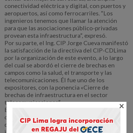
conectividad eléctrica y digital, con puertos y
aeropuertos, así como ferrocarriles. “Los
ingenieros tenemos que llamar la atención
para que las asociaciones público-privadas
provean esta infraestructura”, expresó.
Por su parte, el Ing. CIP Jorge Cueva manifestó
la satisfacción de la directiva del CIP-CDLima
por la organización de este evento, a lo largo
del cual se abordó el cierre de brechas en
campos como la salud, el transporte y las
telecomunicaciones. Él fue uno de los
expositores, con la ponencia «Cierre de
brechas de infraestructura en el sector
telecomunicaciones”.
×
En tanto, el Ing. CIP César Torres destacó la
calidad de los expositores y panelistas, que se
dieron cita durante estos días, permitiendo el
intercambio de experiencias, el debate y la