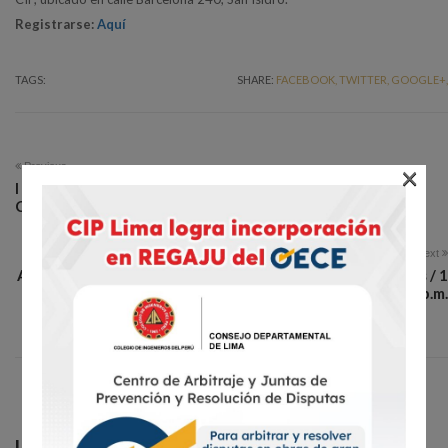
Registrarse:
Aquí
TAGS:
SHARE:
FACEBOOK,
TWITTER,
GOOGLE+,
×
Previous
I Congreso de Gestión Contractual y Mejoras en las
Contrataciones del Estado / 22 y 23 de marzo
Next
Análisis de la nueva ley general de contrataciones públicas / 1
de julio – 7:00 p.m.
Leave a Reply