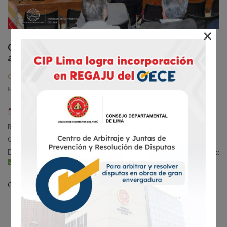
×
Conversatorio: Responsabilidad civil y penal de
adjudicadores | 14 de mayo
,
,
,
CENTRO DE ARBITRAJE
CONFERENCIAS
CURSOS
NOTICIAS
20 DE
MAYO DE 2025
El miércoles 14 de mayo, se llevó a cabo con éxito el Conversatorio:
Responsabilidad civil y penal de adjudicadores, organizado por el
Centro de Arbitraje y Resolución de Disputas (CARD) del Consejo
Departamental de Lima del Colegio de Ingenieros del Perú. Expositores:
Dr. Juan Servigón Nakano
Dr. Leonardo...
Continue Reading