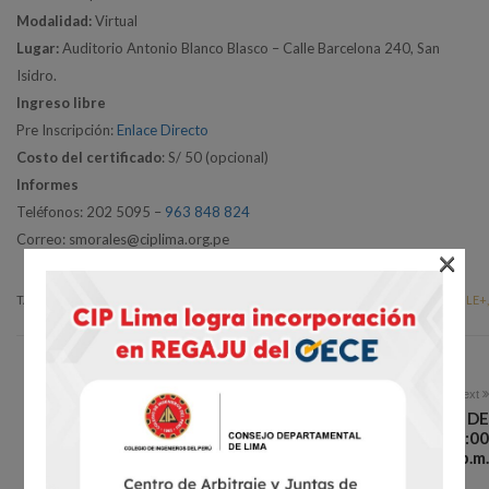
Modalidad:
Virtual
Lugar:
Auditorio Antonio Blanco Blasco – Calle Barcelona 240, San
Isidro.
Ingreso libre
Pre Inscripción:
Enlace Directo
Costo del certificado
: S/ 50 (opcional)
Informes
Teléfonos: 202 5095 –
963 848 824
Correo: smorales@ciplima.org.pe
×
TAGS:
SHARE:
FACEBOOK,
TWITTER,
GOOGLE+,
Next
Conferencia: «CASUÍSTICA Y PRESENTACIÓN DE MATRIZ DE
SEGUIMIENTO JRD Y DAB» / Jueves 14 de setiembre – 7:00
p.m.