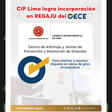
El Centro de Arbitraje y Resolución de Disputas del Consejo
Departamental de Lima del Colegio de Ingenieros del Perú, en adelante
el CARD, es un ente encargado de la dirección y administración de
unidades de solución de conflicto, orientadas a brindar a la sociedad
alternativas eficientes para la solución de controversias.
Contáctenos
Lunes a viernes, de 8:30 a 12:30 horas y de 13:30 a 18:00 horas.
Correos electrónicos:
mesadepartescard@ciplima.org.pe
mesadepartesjrd@ciplima.org.pe
Denuncias de soborno