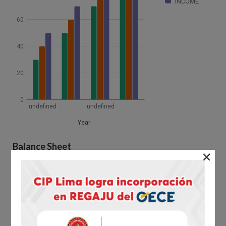
INCOME
60
40
20
0
undefined
undefined
Year
Balance Sheet
×
Duis nunc tortor, condimentum porta leo id, tempus mollis nulla.
Suspendisse blandit congue rutrum. Proin nec porttitor arcu. Etiam a
dictum odio. Vivamus massa purus, dignissim vitae volutpat ac,
fringilla in orci. Nulla faecenas blandit bibendum laoreet. Nam justo
arcu, tempor eu dolor nec, suscipit laoreet odio. Donec mattis est