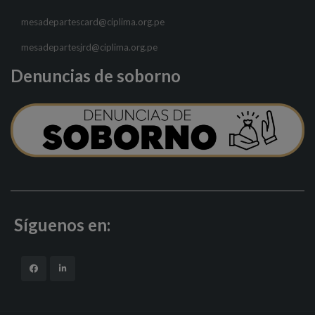
mesadepartescard@ciplima.org.pe
mesadepartesjrd@ciplima.org.pe
Denuncias de soborno
Síguenos en: