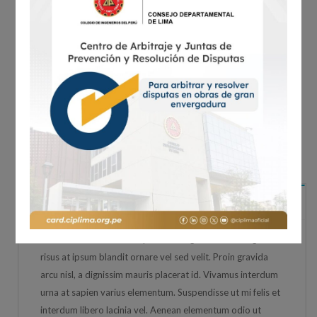
eget sem euismod, in cursus massa ullamcorper.
Income Statement
Morbi eros augue, euismod non posuere vel, accumsan at nulla.
Mauris sit amet tempus orci. Sed vel bibendum urna, in blandit
nunc. Praesent eget mauris auctor, efficitur justo sed, consectetur
dolor. Cras aliquet mi vitae convallis luctus. Aenean imperdiet mi
et eleifend efficitur
Brainstorming
Fusce ornare mi vel risus porttitor dignissim. Nunc eget
risus at ipsum blandit ornare vel sed velit. Proin gravida
arcu nisl, a dignissim mauris placerat id. Vivamus interdum
urna at sapien varius elementum. Suspendisse ut mi felis et
interdum libero lacinia vel. Aenean elementum odio ut